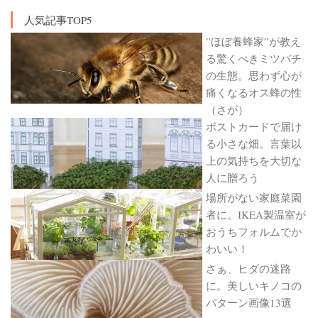
人気記事TOP5
”ほぼ養蜂家”が教え
る驚くべきミツバチ
の生態。思わず心が
痛くなるオス蜂の性
（さが）
ポストカードで届け
る小さな畑。言葉以
上の気持ちを大切な
人に贈ろう
場所がない家庭菜園
者に。IKEA製温室が
おうちフォルムでか
わいい！
さぁ、ヒダの迷路
に。美しいキノコの
パターン画像13選