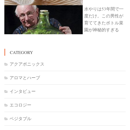
水やりは53年間で一
度だけ。この男性が
育ててきたボトル菜
園が神秘的すぎる
CATEGORY
アクアポニックス
アロマとハーブ
インタビュー
エコロジー
ベジタブル