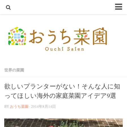
ホーム
おうち菜園とは
SHOP
アクアスプラウトSV～さかな畑～
ハーブ・野菜の苗
世界の菜園
オーガニック種子
ハーブ栽培セット
欲しいプランターがない！そんな人に知
オーガニック培養土
ってほしい海外の家庭菜園アイデア9選
オーガニック害虫忌避
BY
おうち菜園
· 2014年8月14日
テラコッタ鉢
軽量鉢
コンクリート鉢