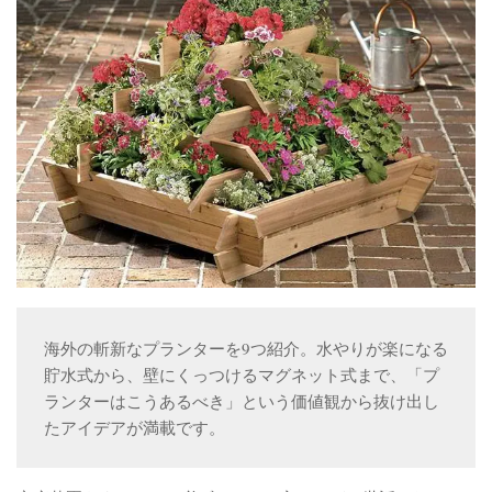
ベランダ用フェルト鉢
ガーデニンファニチャー
DIYアクアポニックス資材
さかな畑
アロマとハーブ
アクアポニックス
ベジタブル
世界の菜園
海外の斬新なプランターを9つ紹介。水やりが楽になる
貯水式から、壁にくっつけるマグネット式まで、「プ
ランターはこうあるべき」という価値観から抜け出し
たアイデアが満載です。