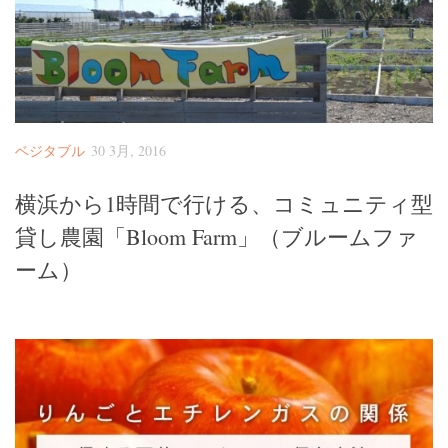
ベランダ用フェルト鉢
ガーデニンファニチャー
DIYアクアポニックス資材
さかな畑
ベジタブル
30 3月, 2016
アロマとハーブ
横浜から1時間で行ける、コミュニティ型
アクアポニックス
貸し農園「Bloom Farm」（ブルームファ
ベジタブル
ーム）
世界の菜園