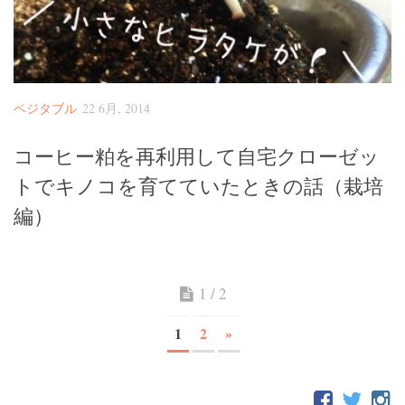
ベジタブル
22 6月, 2014
コーヒー粕を再利用して自宅クローゼッ
トでキノコを育てていたときの話（栽培
編）
1 / 2
1
2
»
FOLLOW: