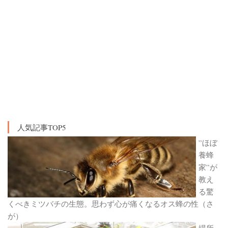
人気記事TOP5
”ほぼ
養蜂
家”が
教え
る驚
くべきミツバチの生態。思わず心が痛くなるオス蜂の性（さ
が）
場所