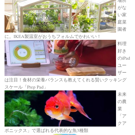
がな
い家
庭菜
園者
に。IKEA製温室がおうちフォルムでかわいい！
料理
好き
のiPad
ユー
ザー
は注目！食材の栄養バランスも教えてくれる賢いクッキング
スケール「Prep Pad」
未来
の農
業
「ア
クア
ポニックス」で選ばれる代表的な魚3種類