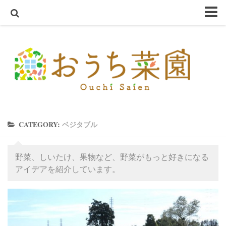
ホーム
おうち菜園とは
SHOP
アクアスプラウトSV～さかな畑～
ハーブ・野菜の苗
CATEGORY:
ベジタブル
オーガニック種子
ハーブ栽培セット
野菜、しいたけ、果物など、野菜がもっと好きになる
オーガニック培養土
アイデアを紹介しています。
オーガニック害虫忌避
テラコッタ鉢
軽量鉢
コンクリート鉢