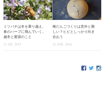
ミツバチは冬を乗り越え、
種だんごづくりは意外と難
春のハーブに飛んでいく。
しい？ヒビとしっかり向き
越冬と蜜源のこと
合おう
11 4月, 2015
15 10月, 2014
FOLLOW: