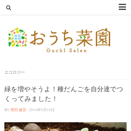
ホーム
おうち菜園とは
SHOP
アクアスプラウトSV～さかな畑～
ハーブ・野菜の苗
エコロジー
オーガニック種子
ハーブ栽培セット
緑を増やそうよ！種だんごを自分達でつ
オーガニック培養土
くってみました！
オーガニック害虫忌避
BY
濱田 健吾
· 2014年9月18日
テラコッタ鉢
軽量鉢
コンクリート鉢