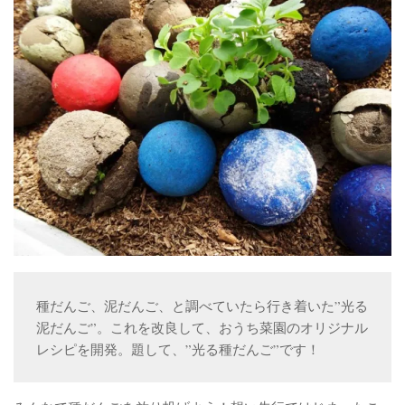
ベランダ用フェルト鉢
ガーデニンファニチャー
DIYアクアポニックス資材
さかな畑
アロマとハーブ
アクアポニックス
ベジタブル
世界の菜園
種だんご、泥だんご、と調べていたら行き着いた”光る
泥だんご”。これを改良して、おうち菜園のオリジナル
レシピを開発。題して、”光る種だんご”です！