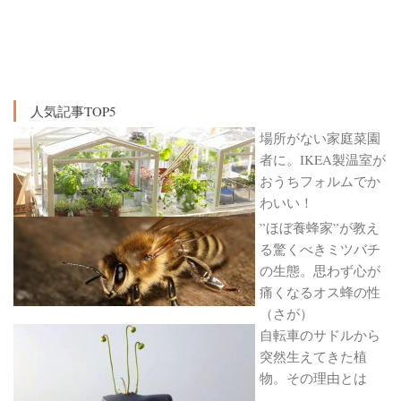
人気記事TOP5
場所がない家庭菜園
者に。IKEA製温室が
おうちフォルムでか
わいい！
”ほぼ養蜂家”が教え
る驚くべきミツバチ
の生態。思わず心が
痛くなるオス蜂の性
（さが）
自転車のサドルから
突然生えてきた植
物。その理由とは