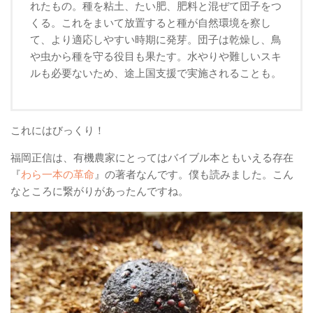
れたもの。種を粘土、たい肥、肥料と混ぜて団子をつ
くる。これをまいて放置すると種が自然環境を察し
て、より適応しやすい時期に発芽。団子は乾燥し、鳥
や虫から種を守る役目も果たす。水やりや難しいスキ
ルも必要ないため、途上国支援で実施されることも。
これにはびっくり！
福岡正信は、有機農家にとってはバイブル本ともいえる存在
『
わら一本の革命
』の著者なんです。僕も読みました。こん
なところに繋がりがあったんですね。