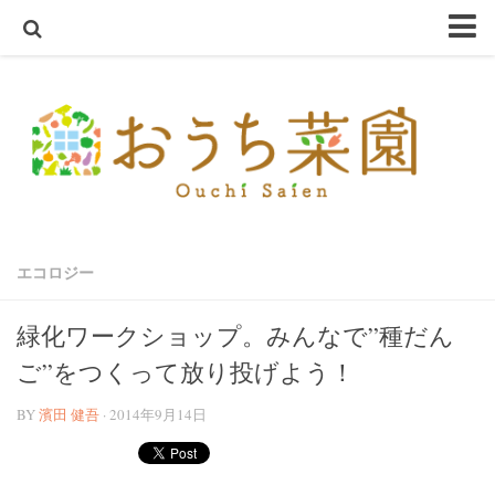
ホーム
おうち菜園とは
SHOP
アクアスプラウトSV～さかな畑～
ハーブ・野菜の苗
エコロジー
オーガニック種子
ハーブ栽培セット
緑化ワークショップ。みんなで”種だん
オーガニック培養土
ご”をつくって放り投げよう！
オーガニック害虫忌避
BY
濱田 健吾
· 2014年9月14日
テラコッタ鉢
軽量鉢
コンクリート鉢