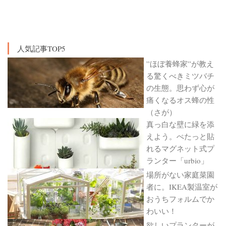
人気記事TOP5
”ほぼ養蜂家”が教え
る驚くべきミツバチ
の生態。思わず心が
痛くなるオス蜂の性
（さが）
真っ白な壁に緑を添
えよう。ぺたっと貼
れるマグネット式プ
ランター「urbio」
場所がない家庭菜園
者に。IKEA製温室が
おうちフォルムでか
わいい！
欲しいプランターが