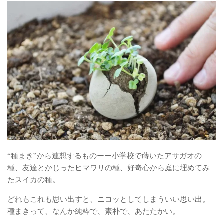
ベランダ用フェルト鉢
ガーデニンファニチャー
DIYアクアポニックス資材
さかな畑
アロマとハーブ
アクアポニックス
ベジタブル
世界の菜園
“種まき”から連想するものーー小学校で蒔いたアサガオの
種、友達とかじったヒマワリの種、好奇心から庭に埋めてみ
たスイカの種。
どれもこれも思い出すと、ニコッとしてしまういい思い出。
種まきって、なんか純粋で、素朴で、あたたかい。