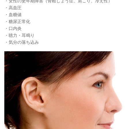
・女性の更年期障害（骨粗しょう症、肩こり、冷え性）
・高血圧
・血糖値
・糖尿正常化
・口内炎
・聴力・耳鳴り
・気分の落ち込み