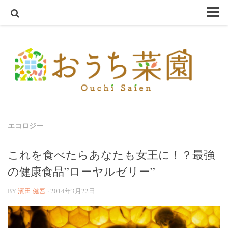
ホーム
おうち菜園とは
SHOP
アクアスプラウトSV～さかな畑～
ハーブ・野菜の苗
エコロジー
オーガニック種子
ハーブ栽培セット
これを食べたらあなたも女王に！？最強
オーガニック培養土
の健康食品”ローヤルゼリー”
オーガニック害虫忌避
BY
濱田 健吾
· 2014年3月22日
テラコッタ鉢
軽量鉢
コンクリート鉢