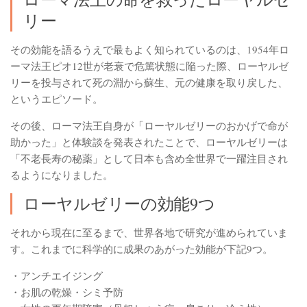
リー
その効能を語るうえで最もよく知られているのは、1954年ロ
ーマ法王ピオ12世が老衰で危篤状態に陥った際、ローヤルゼ
リーを投与されて死の淵から蘇生、元の健康を取り戻した、
というエピソード。
その後、ローマ法王自身が「ローヤルゼリーのおかげで命が
助かった」と体験談を発表されたことで、ローヤルゼリーは
「不老長寿の秘薬」として日本も含め全世界で一躍注目され
るようになりました。
ローヤルゼリーの効能9つ
それから現在に至るまで、世界各地で研究が進められていま
す。これまでに科学的に成果のあがった効能が下記9つ。
・アンチエイジング
・お肌の乾燥・シミ予防