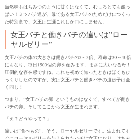
当然味もはちみつのように甘くはなくて、むしろとても酸っ
ぱい！ミツバチ達が、母である女王バチのためだけにつくっ
た特別食で、女王は生涯これしか口にしません。
女王バチと働きバチの違いは”ロー
ヤルゼリー”
女王バチの体の大きさは働きバチの2～3倍、寿命は30～40倍
にもなり、毎日1500個の卵を産みます。まさに大いなる母！
圧倒的な存在感ですね。これを初めて知ったときはぼくもび
っくりしたのですが、実は女王バチと働きバチの遺伝子は全
く同じ！
つまり、”女王バチの卵”というものはなくて、すべてが働き
バチの卵。そしてここから女王が生まれます。
「え？どうやって？」
違いは”食べもの”。そう、ローヤルゼリーです。生まれてす
ぐにローヤルゼリーを与えられたハチは女王になり、はちみ