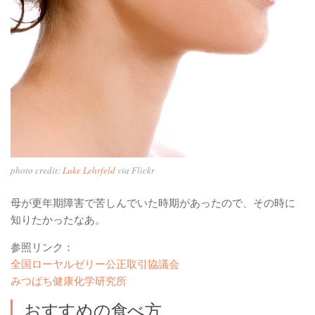
photo credit:
Luke Lehrfeld
via Flickr
母が更年期障害で苦しんでいた時期があったので、その時に
知りたかったなあ。
参照リンク：
全国ローヤルゼリー公正取引協議会
みつばち健康化学研究所
おすすめの食べ方