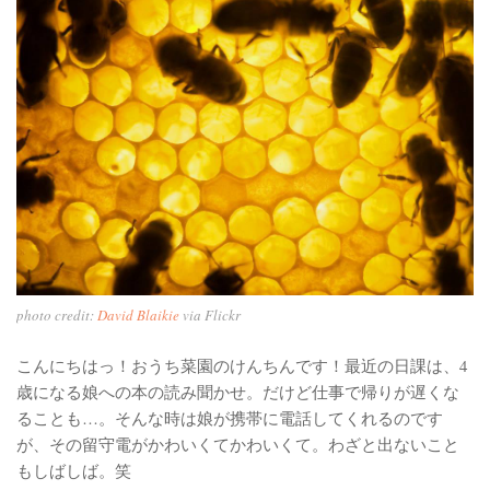
ベランダ用フェルト鉢
ガーデニンファニチャー
DIYアクアポニックス資材
さかな畑
アロマとハーブ
アクアポニックス
ベジタブル
世界の菜園
photo credit:
David Blaikie
via Flickr
こんにちはっ！おうち菜園のけんちんです！最近の日課は、4
歳になる娘への本の読み聞かせ。だけど仕事で帰りが遅くな
ることも…。そんな時は娘が携帯に電話してくれるのです
が、その留守電がかわいくてかわいくて。わざと出ないこと
もしばしば。笑