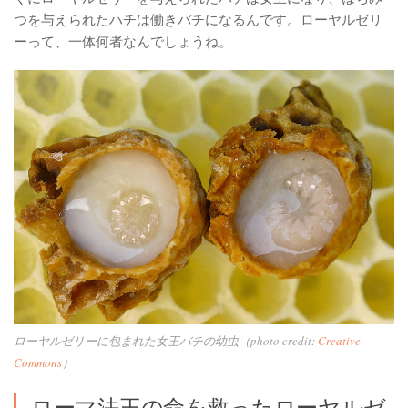
つを与えられたハチは働きバチになるんです。ローヤルゼリ
ーって、一体何者なんでしょうね。
ローヤルゼリーに包まれた女王バチの幼虫（photo credit:
Creative
Commons
）
ローマ法王の命を救ったローヤルゼ