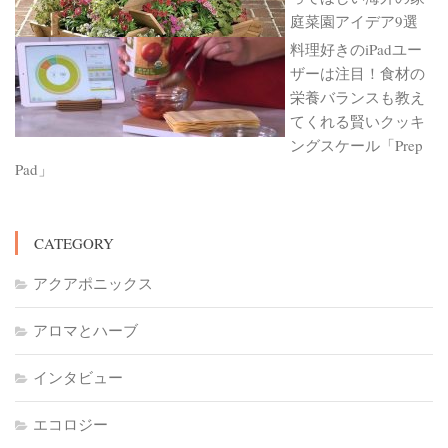
庭菜園アイデア9選
料理好きのiPadユー
ザーは注目！食材の
栄養バランスも教え
てくれる賢いクッキ
ングスケール「Prep
Pad」
CATEGORY
アクアポニックス
アロマとハーブ
インタビュー
エコロジー