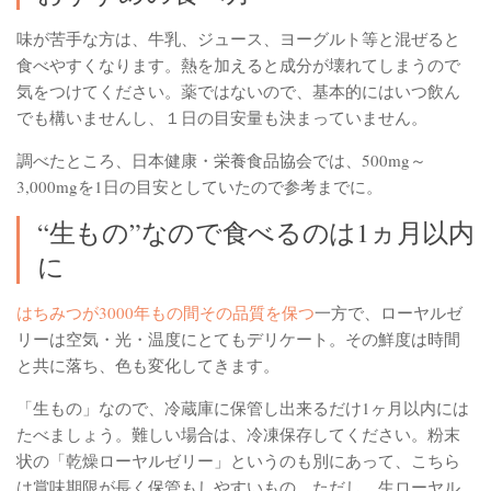
味が苦手な方は、牛乳、ジュース、ヨーグルト等と混ぜると
食べやすくなります。熱を加えると成分が壊れてしまうので
気をつけてください。薬ではないので、基本的にはいつ飲ん
でも構いませんし、１日の目安量も決まっていません。
調べたところ、日本健康・栄養食品協会では、500mg～
3,000mgを1日の目安としていたので参考までに。
“生もの”なので食べるのは1ヵ月以内
に
はちみつが3000年もの間その品質を保つ
一方で、ローヤルゼ
リーは空気・光・温度にとてもデリケート。その鮮度は時間
と共に落ち、色も変化してきます。
「生もの」なので、冷蔵庫に保管し出来るだけ1ヶ月以内には
たべましょう。難しい場合は、冷凍保存してください。粉末
状の「乾燥ローヤルゼリー」というのも別にあって、こちら
は賞味期限が長く保管もしやすいもの。ただし、生ローヤル