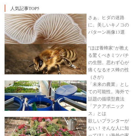
人気記事TOP5
さぁ、ヒダの迷路
に。美しいキノコの
パターン画像13選
”ほぼ養蜂家”が教え
る驚くべきミツバチ
の生態。思わず心が
痛くなるオス蜂の性
（さが）
「未来の農業」とし
ての可能性。海外で
話題の循環型農法
「アクアポニック
ス」とは
欲しいプランターが
ない！そんな人に知
ってほしい海外の家