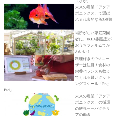
（さが）
未来の農業「アクア
ポニックス」で選ば
れる代表的な魚3種類
場所がない家庭菜園
者に。IKEA製温室が
おうちフォルムでか
わいい！
料理好きのiPadユー
ザーは注目！食材の
栄養バランスも教え
てくれる賢いクッキ
ングスケール「Prep
Pad」
未来の農業「アクア
ポニックス」の循環
の解説ーーバクテリ
アの働き