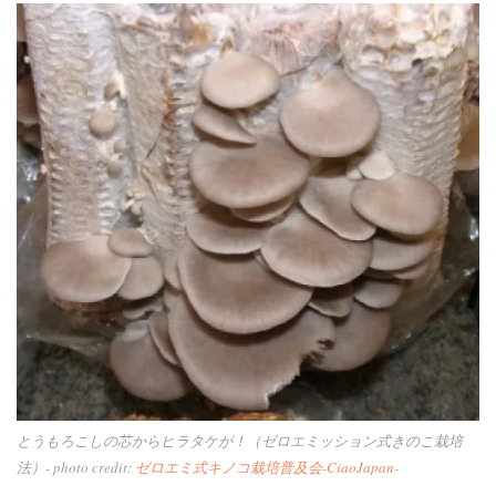
とうもろこしの芯からヒラタケが！（ゼロエミッション式きのこ栽培
法）- photo credit:
ゼロエミ式キノコ栽培普及会-CiaoJapan-