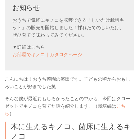
お知らせ
ベランダ用フェルト鉢
ガーデニンファニチャー
おうちで気軽にキノコを収穫できる「しいたけ栽培キ
ット」の販売を開始しました！採れたてのしいたけ、
DIYアクアポニックス資材
ぜひ育てて味わってみてください。
さかな畑
▼詳細はこちら
アロマとハーブ
お部屋でキノコ｜カタログページ
アクアポニックス
ベジタブル
こんにちは！おうち菜園の濱田です。子どもの頃からおもし
世界の菜園
ろいことが好きでした笑
そんな僕が最近おもしろかったことの中から、今回はクロー
ゼットでキノコを育てた話を紹介します。（栽培編は
こち
ら
）
木に生えるキノコ、菌床に生えるキ
ノコ