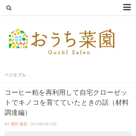
ホーム
おうち菜園とは
SHOP
アクアスプラウトSV～さかな畑～
ハーブ・野菜の苗
ベジタブル
オーガニック種子
ハーブ栽培セット
コーヒー粕を再利用して自宅クローゼッ
オーガニック培養土
トでキノコを育てていたときの話（材料
オーガニック害虫忌避
調達編）
テラコッタ鉢
BY
濱田 健吾
· 2014年6月14日
軽量鉢
コンクリート鉢