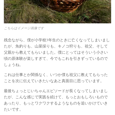
こちらはイメージ画像です
残念ながら、僕が小学校3年生のときに亡くなってしまいまし
たが、魚釣りも、山菜採りも、キノコ狩りも、祖父、そして
父親から教えてもらいました。僕にとってはそういう小さい
頃の原体験が楽しすぎて、今でもこれを引きずっているので
しょうね。
これは仕事とか関係なく、いつか僕も祖父に教えてもらった
ことを次に伝えていきたいなあと真面目に思っています。
最後ちょっとじいちゃんエピソードが長くなってしまいまし
たが、こんな感じで実践を続けて、もっとおもしろいもので
あったり、もっとワクワクするようなものを追いかけていき
たいです。