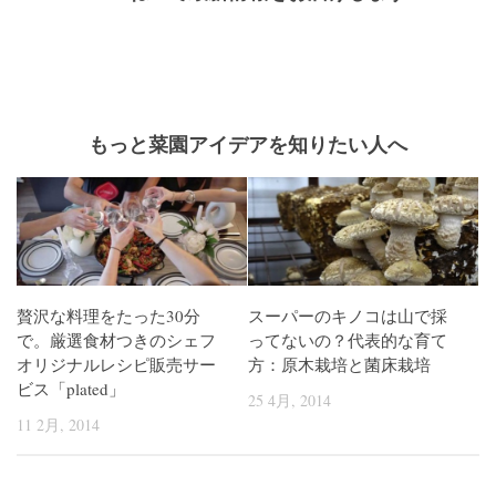
もっと菜園アイデアを知りたい人へ
贅沢な料理をたった30分
スーパーのキノコは山で採
で。厳選食材つきのシェフ
ってないの？代表的な育て
オリジナルレシピ販売サー
方：原木栽培と菌床栽培
ビス「plated」
25 4月, 2014
11 2月, 2014