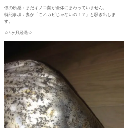
僕の所感：まだキノコ菌が全体にまわっていません。
特記事項：妻が「これカビじゃないの！？」と騒ぎ出しま
す。
☆3ヶ月経過☆