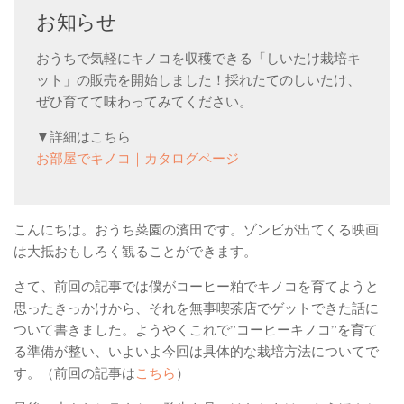
お知らせ
ベランダ用フェルト鉢
ガーデニンファニチャー
おうちで気軽にキノコを収穫できる「しいたけ栽培キ
ット」の販売を開始しました！採れたてのしいたけ、
DIYアクアポニックス資材
ぜひ育てて味わってみてください。
さかな畑
▼詳細はこちら
アロマとハーブ
お部屋でキノコ｜カタログページ
アクアポニックス
ベジタブル
こんにちは。おうち菜園の濱田です。ゾンビが出てくる映画
世界の菜園
は大抵おもしろく観ることができます。
さて、前回の記事では僕がコーヒー粕でキノコを育てようと
思ったきっかけから、それを無事喫茶店でゲットできた話に
ついて書きました。ようやくこれで”コーヒーキノコ”を育て
る準備が整い、いよいよ今回は具体的な栽培方法についてで
す。（前回の記事は
こちら
）