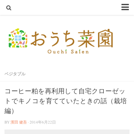
ホーム
おうち菜園とは
SHOP
アクアスプラウトSV～さかな畑～
ハーブ・野菜の苗
ベジタブル
オーガニック種子
ハーブ栽培セット
コーヒー粕を再利用して自宅クローゼッ
オーガニック培養土
トでキノコを育てていたときの話（栽培
オーガニック害虫忌避
編）
テラコッタ鉢
BY
濱田 健吾
· 2014年6月22日
軽量鉢
コンクリート鉢