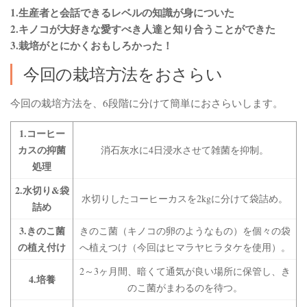
1.生産者と会話できるレベルの知識が身についた
2.キノコが大好きな愛すべき人達と知り合うことができた
3.栽培がとにかくおもしろかった！
今回の栽培方法をおさらい
今回の栽培方法を、6段階に分けて簡単におさらいします。
1.コーヒー
カスの抑菌
消石灰水に4日浸水させて雑菌を抑制。
処理
2.水切り&袋
水切りしたコーヒーカスを2kgに分けて袋詰め。
詰め
3.きのこ菌
きのこ菌（キノコの卵のようなもの）を個々の袋
の植え付け
へ植えつけ（今回はヒマラヤヒラタケを使用）。
2～3ヶ月間、暗くて通気が良い場所に保管し、き
4.培養
のこ菌がまわるのを待つ。