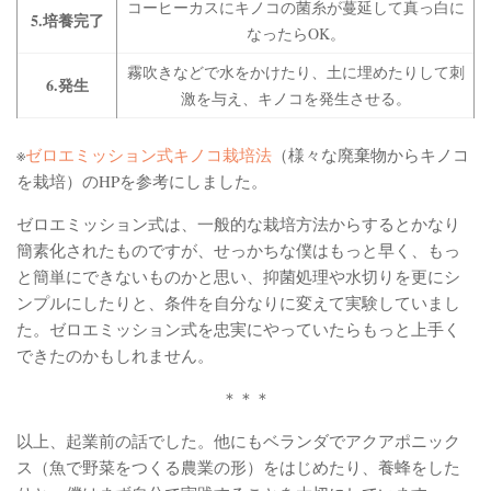
コーヒーカスにキノコの菌糸が蔓延して真っ白に
5.培養完了
なったらOK。
霧吹きなどで水をかけたり、土に埋めたりして刺
6.発生
激を与え、キノコを発生させる。
※
ゼロエミッション式キノコ栽培法
（様々な廃棄物からキノコ
を栽培）のHPを参考にしました。
ゼロエミッション式は、一般的な栽培方法からするとかなり
簡素化されたものですが、せっかちな僕はもっと早く、もっ
と簡単にできないものかと思い、抑菌処理や水切りを更にシ
ンプルにしたりと、条件を自分なりに変えて実験していまし
た。ゼロエミッション式を忠実にやっていたらもっと上手く
できたのかもしれません。
＊＊＊
以上、起業前の話でした。他にもベランダでアクアポニック
ス（魚で野菜をつくる農業の形）をはじめたり、養蜂をした