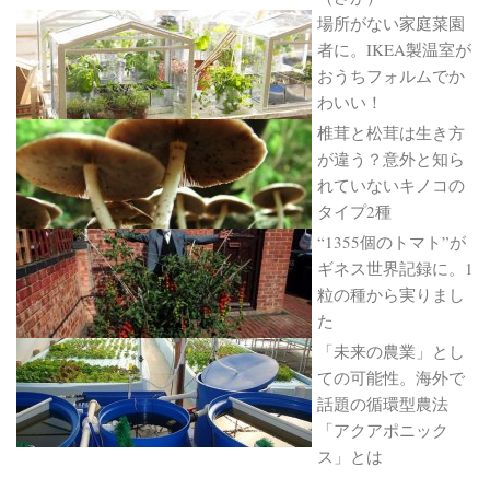
場所がない家庭菜園
者に。IKEA製温室が
おうちフォルムでか
わいい！
椎茸と松茸は生き方
が違う？意外と知ら
れていないキノコの
タイプ2種
“1355個のトマト”が
ギネス世界記録に。1
粒の種から実りまし
た
「未来の農業」とし
ての可能性。海外で
話題の循環型農法
「アクアポニック
ス」とは