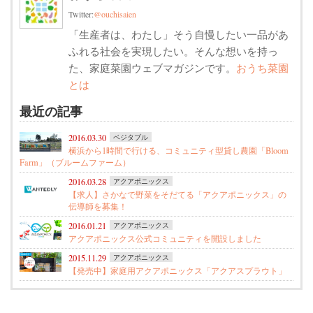
Twitter:
@ouchisaien
「生産者は、わたし」そう自慢したい一品があ
ふれる社会を実現したい。そんな想いを持っ
た、家庭菜園ウェブマガジンです。
おうち菜園
とは
最近の記事
2016.03.30
ベジタブル
横浜から1時間で行ける、コミュニティ型貸し農園「Bloom
Farm」（ブルームファーム）
2016.03.28
アクアポニックス
【求人】さかなで野菜をそだてる「アクアポニックス」の
伝導師を募集！
2016.01.21
アクアポニックス
アクアポニックス公式コミュニティを開設しました
2015.11.29
アクアポニックス
【発売中】家庭用アクアポニックス「アクアスプラウト」