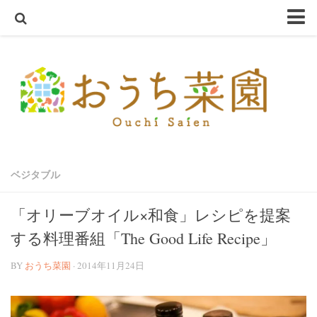
ホーム
おうち菜園とは
SHOP
アクアスプラウトSV～さかな畑～
ハーブ・野菜の苗
ベジタブル
オーガニック種子
ハーブ栽培セット
「オリーブオイル×和食」レシピを提案
オーガニック培養土
する料理番組「The Good Life Recipe」
オーガニック害虫忌避
BY
おうち菜園
· 2014年11月24日
テラコッタ鉢
軽量鉢
コンクリート鉢