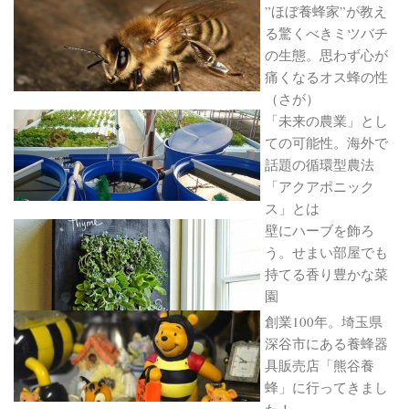
”ほぼ養蜂家”が教え
る驚くべきミツバチ
の生態。思わず心が
痛くなるオス蜂の性
（さが）
「未来の農業」とし
ての可能性。海外で
話題の循環型農法
「アクアポニック
ス」とは
壁にハーブを飾ろ
う。せまい部屋でも
持てる香り豊かな菜
園
創業100年。埼玉県
深谷市にある養蜂器
具販売店「熊谷養
蜂」に行ってきまし