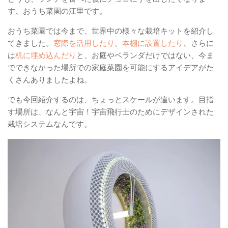
す、おうち菜園の江里です。
ベランダ用フェルト鉢
おうち菜園では今まで、世界中の様々な栽培キットを紹介し
ガーデニンファニチャー
てきました。
窓際を活用したり
、
本棚に設置したり
、さらに
DIYアクアポニックス資材
は
机に埋め込んだり
と、お庭やベランダだけではない、今ま
さかな畑
でできなかった場所での家庭菜園を可能にするアイデアがた
くさんありましたよね。
アロマとハーブ
でも今回紹介するのは、ちょっとスケールが違います。目指
アクアポニックス
す場所は、なんと宇宙！宇宙飛行士のためにデザインされた
ベジタブル
栽培システムなんです。
世界の菜園