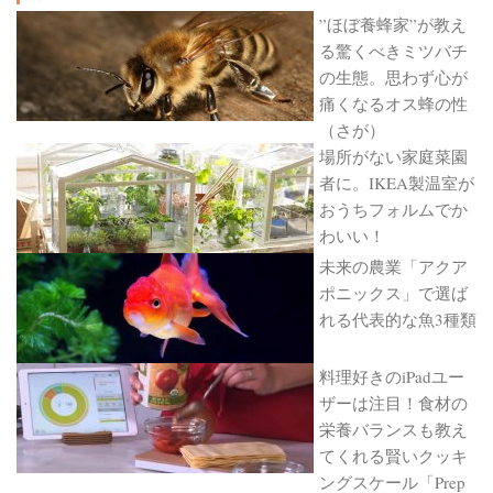
”ほぼ養蜂家”が教え
る驚くべきミツバチ
の生態。思わず心が
痛くなるオス蜂の性
（さが）
場所がない家庭菜園
者に。IKEA製温室が
おうちフォルムでか
わいい！
未来の農業「アクア
ポニックス」で選ば
れる代表的な魚3種類
料理好きのiPadユー
ザーは注目！食材の
栄養バランスも教え
てくれる賢いクッキ
ングスケール「Prep