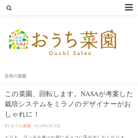
ホーム
おうち菜園とは
SHOP
アクアスプラウトSV～さかな畑～
ハーブ・野菜の苗
世界の菜園
オーガニック種子
ハーブ栽培セット
この菜園、回転します。NASAが考案した
オーガニック培養土
栽培システムをミラノのデザイナーがお
オーガニック害虫忌避
しゃれに！
テラコッタ鉢
BY
おうち菜園
· 2014年6月19日
軽量鉢
コンクリート鉢
どうも、ランチを食べた後にチョコに手を出したくなりま