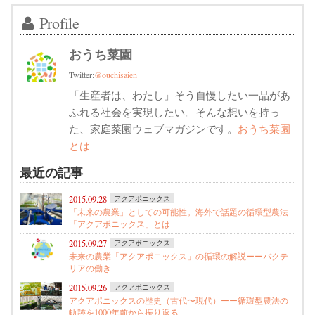
Profile
おうち菜園
Twitter:
@ouchisaien
「生産者は、わたし」そう自慢したい一品があ
ふれる社会を実現したい。そんな想いを持っ
た、家庭菜園ウェブマガジンです。
おうち菜園
とは
最近の記事
2015.09.28
アクアポニックス
「未来の農業」としての可能性。海外で話題の循環型農法
「アクアポニックス」とは
2015.09.27
アクアポニックス
未来の農業「アクアポニックス」の循環の解説ーーバクテ
リアの働き
2015.09.26
アクアポニックス
アクアポニックスの歴史（古代〜現代）ーー循環型農法の
軌跡を1000年前から振り返る