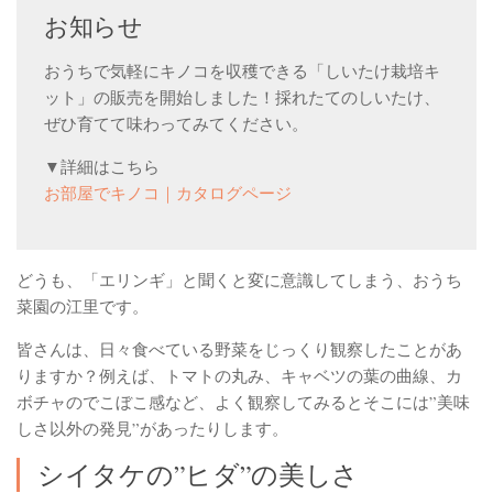
お知らせ
ベランダ用フェルト鉢
ガーデニンファニチャー
おうちで気軽にキノコを収穫できる「しいたけ栽培キ
ット」の販売を開始しました！採れたてのしいたけ、
DIYアクアポニックス資材
ぜひ育てて味わってみてください。
さかな畑
▼詳細はこちら
アロマとハーブ
お部屋でキノコ｜カタログページ
アクアポニックス
ベジタブル
どうも、「エリンギ」と聞くと変に意識してしまう、おうち
世界の菜園
菜園の江里です。
皆さんは、日々食べている野菜をじっくり観察したことがあ
りますか？例えば、トマトの丸み、キャベツの葉の曲線、カ
ボチャのでこぼこ感など、よく観察してみるとそこには”美味
しさ以外の発見”があったりします。
シイタケの”ヒダ”の美しさ