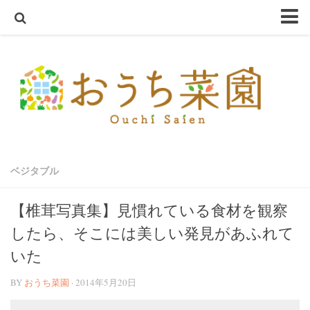
ホーム
おうち菜園とは
SHOP
アクアスプラウトSV～さかな畑～
ハーブ・野菜の苗
ベジタブル
オーガニック種子
ハーブ栽培セット
【椎茸写真集】見慣れている食材を観察
オーガニック培養土
したら、そこには美しい発見があふれて
オーガニック害虫忌避
いた
テラコッタ鉢
BY
おうち菜園
· 2014年5月20日
軽量鉢
コンクリート鉢