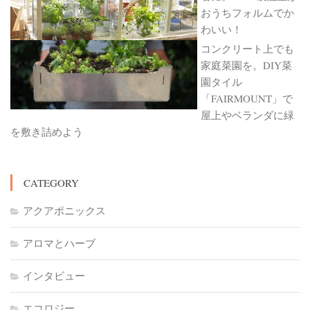
おうちフォルムでか
わいい！
コンクリート上でも
家庭菜園を。DIY菜
園タイル
「FAIRMOUNT」で
屋上やベランダに緑
を敷き詰めよう
CATEGORY
アクアポニックス
アロマとハーブ
インタビュー
エコロジー