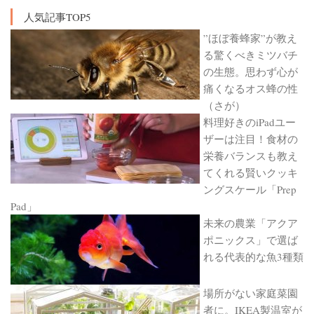
人気記事TOP5
”ほぼ養蜂家”が教え
る驚くべきミツバチ
の生態。思わず心が
痛くなるオス蜂の性
（さが）
料理好きのiPadユー
ザーは注目！食材の
栄養バランスも教え
てくれる賢いクッキ
ングスケール「Prep
Pad」
未来の農業「アクア
ポニックス」で選ば
れる代表的な魚3種類
場所がない家庭菜園
者に。IKEA製温室が