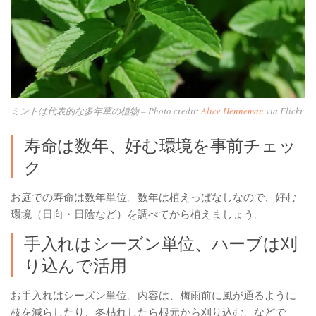
ミントは代表的な多年草の植物 – Photo credit:
Alice Henneman
via Flickr
寿命は数年、好む環境を事前チェッ
ク
お庭での寿命は数年単位。数年は植えっぱなしなので、好む
環境（日向・日陰など）を調べてから植えましょう。
手入れはシーズン単位、ハーブは刈
り込んで活用
お手入れはシーズン単位。内容は、梅雨前に風が通るように
枝を減らしたり、冬枯れしたら根元から刈り込む、などで