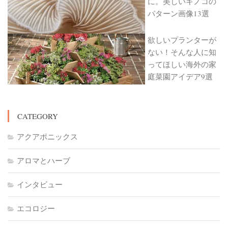
に。美しいキノコの
パターン画像13選
欲しいプランターが
ない！そんな人に知
ってほしい海外の家
庭菜園アイデア9選
CATEGORY
アクアポニックス
アロマとハーブ
インタビュー
エコロジー