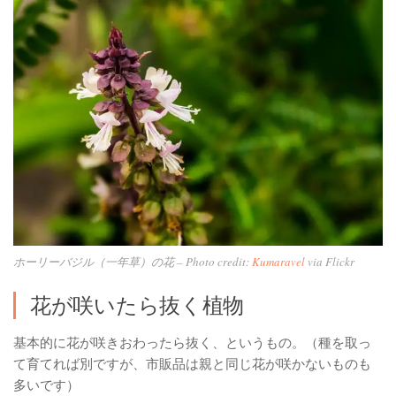
ホーリーバジル（一年草）の花 – Photo credit:
Kumaravel
via Flickr
花が咲いたら抜く植物
基本的に花が咲きおわったら抜く、というもの。（種を取っ
て育てれば別ですが、市販品は親と同じ花が咲かないものも
多いです）