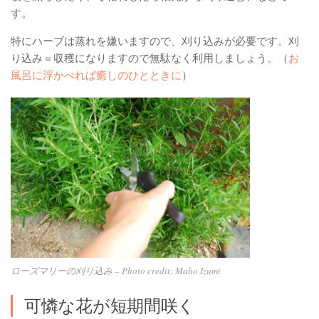
す。
特にハーブは蒸れを嫌いますので、刈り込みが必要です。刈
り込み＝収穫になりますので無駄なく利用しましょう。（
お
風呂に浮かべれば癒しのひとときに
）
ローズマリーの刈り込み – Photo credit: Maho Izumi
可憐な花が短期間咲く