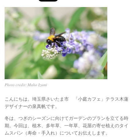
ベランダ用フェルト鉢
ガーデニンファニチャー
DIYアクアポニックス資材
さかな畑
アロマとハーブ
アクアポニックス
ベジタブル
世界の菜園
Photo credit: Maho Izumi
こんにちは。埼玉県さいたま市 「小庭カフェ」テラス木蓮
デザイナーの泉真帆です。
冬は、つぎのシーズンに向けてガーデンのプランを立てる時
期。今回は、植木、多年草、一年草、花屋の寄せ植えのタイ
ムスパン（寿命・手入れ）についてお伝えします。