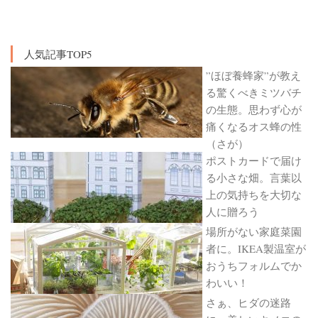
人気記事TOP5
”ほぼ養蜂家”が教え
る驚くべきミツバチ
の生態。思わず心が
痛くなるオス蜂の性
（さが）
ポストカードで届け
る小さな畑。言葉以
上の気持ちを大切な
人に贈ろう
場所がない家庭菜園
者に。IKEA製温室が
おうちフォルムでか
わいい！
さぁ、ヒダの迷路