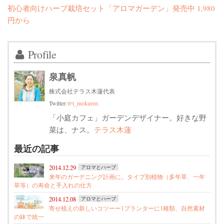
初心者向けハーブ栽培セット「アロマガーデン」発売中 1,980
円から
Profile
泉真帆
株式会社テラス木蓮代表
Twitter:
@t_mokuren
「小庭カフェ」ガーデンデザイナー。好きな野
菜は、ナス。
テラス木蓮
最近の記事
2014.12.29
アロマとハーブ
来年のガーデニング計画に。タイプ別植物（多年草、一年
草等）の寿命と手入れの仕方
2014.12.08
アロマとハーブ
寄せ植えの新しいコツーー1プランターに1種類、自然素材
の鉢で統一