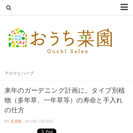
ホーム
おうち菜園とは
SHOP
アクアスプラウトSV～さかな畑～
ハーブ・野菜の苗
アロマとハーブ
オーガニック種子
ハーブ栽培セット
来年のガーデニング計画に。タイプ別植
オーガニック培養土
物（多年草、一年草等）の寿命と手入れ
オーガニック害虫忌避
の仕方
テラコッタ鉢
BY
泉真帆
· 2014年12月29日
軽量鉢
コンクリート鉢