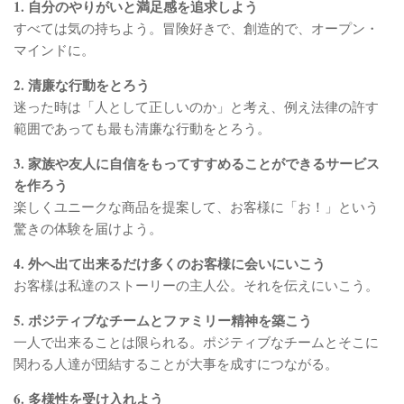
1. 自分のやりがいと満足感を追求しよう
ベランダ用フェルト鉢
すべては気の持ちよう。冒険好きで、創造的で、オープン・
マインドに。
ガーデニンファニチャー
2. 清廉な行動をとろう
DIYアクアポニックス資材
迷った時は「人として正しいのか」と考え、例え法律の許す
さかな畑
範囲であっても最も清廉な行動をとろう。
アロマとハーブ
3. 家族や友人に自信をもってすすめることができるサービス
アクアポニックス
を作ろう
楽しくユニークな商品を提案して、お客様に「お！」という
ベジタブル
驚きの体験を届けよう。
世界の菜園
4. 外へ出て出来るだけ多くのお客様に会いにいこう
お客様は私達のストーリーの主人公。それを伝えにいこう。
5. ポジティブなチームとファミリー精神を築こう
一人で出来ることは限られる。ポジティブなチームとそこに
関わる人達が団結することが大事を成すにつながる。
6. 多様性を受け入れよう