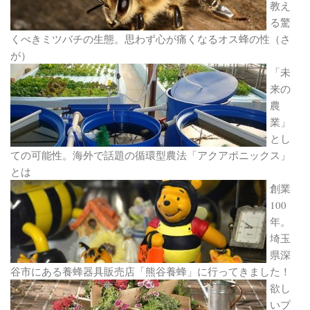
教え
る驚
くべきミツバチの生態。思わず心が痛くなるオス蜂の性（さ
が）
「未
来の
農
業」
とし
ての可能性。海外で話題の循環型農法「アクアポニックス」
とは
創業
100
年。
埼玉
県深
谷市にある養蜂器具販売店「熊谷養蜂」に行ってきました！
欲し
いプ