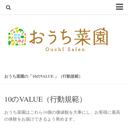
ホーム
おうち菜園とは
SHOP
アクアスプラウトSV～さかな畑～
ハーブ・野菜の苗
オーガニック種子
おうち菜園の「10のVALUE 」（行動規範）
ハーブ栽培セット
オーガニック培養土
10のVALUE（行動規範）
オーガニック害虫忌避
テラコッタ鉢
おうち菜園はこれら10個の価値観を大事にし、お客様に最高
軽量鉢
の体験をお届けできるよう努めます。
コンクリート鉢